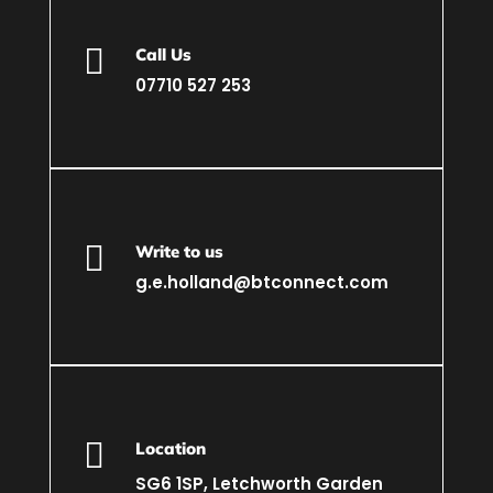

Call Us
07710 527 253

Write to us
g.e.holland@btconnect.com

Location
SG6 1SP, Letchworth Garden