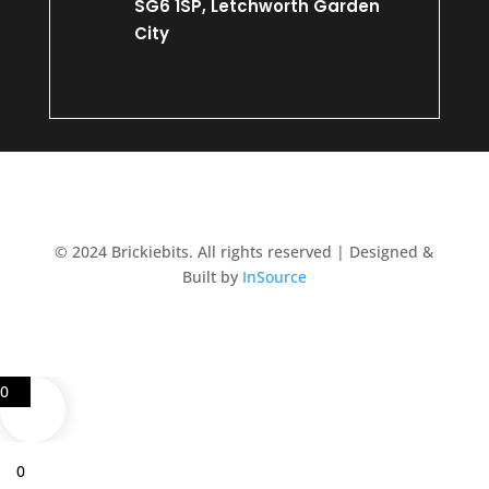
SG6 1SP, Letchworth Garden
City
© 2024 Brickiebits. All rights reserved | Designed &
Built by
InSource
0
0