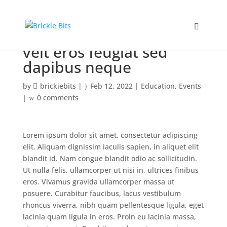
Curabitur mauga risus
velt eros feugiat sed
dapibus neque
by
brickiebits
|
Feb 12, 2022
|
Education
,
Events
|
0 comments
Lorem ipsum dolor sit amet, consectetur adipiscing
elit. Aliquam dignissim iaculis sapien, in aliquet elit
blandit id. Nam congue blandit odio ac sollicitudin.
Ut nulla felis, ullamcorper ut nisi in, ultrices finibus
eros. Vivamus gravida ullamcorper massa ut
posuere. Curabitur faucibus, lacus vestibulum
rhoncus viverra, nibh quam pellentesque ligula, eget
lacinia quam ligula in eros. Proin eu lacinia massa,