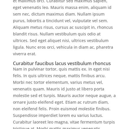
et maximus orci. Curabitur sed maximus sapien,
eget venenatis leo. Mauris massa enim, aliquam id
sem nec, dictum maximus diam. Nullam ipsum
purus, lobortis a tincidunt vel, vulputate vel sem.
Aliquam metus risus, cursus ac suscipit in, rhoncus
blandit risus. Nullam vestibulum quis odio at
ultrices. Sed eget aliquet nisi, ultrices vestibulum
ligula. Nunc eros orci, vehicula in diam ac, pharetra
viverra erat.
Curabitur faucibus lacus vestibulum rhoncus
Nam in pulvinar tortor, quis mattis ex. In eget nisi
felis. In quis ultrices neque, mattis finibus arcu.
Morbi nec tortor elementum, varius metus vel,
venenatis quam. Mauris id justo at libero porta
molestie sed et turpis. Mauris auctor neque augue, a
ornare justo eleifend eget. Etiam ac rutrum diam,
non eleifend felis. Proin euismod molestie finibus.
Suspendisse imperdiet lorem eu varius luctus.
Curabitur laoreet leo magna, vitae fermentum turpis
tristique at. Morbi mattis maximus venenatis.